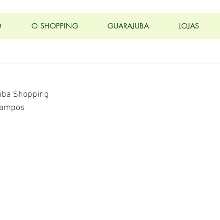
O
O SHOPPING
GUARAJUBA
LOJAS
juba Shopping
campos