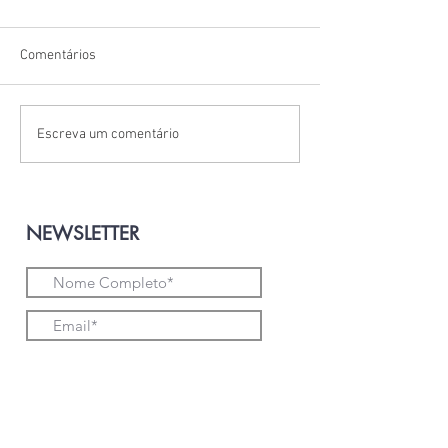
Comentários
PERINI CENCOSU
LACERDA'S FORNERIA
Escreva um comentário
NEWSLETTER
Aceito os termos e condições
Enviar