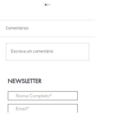
Comentários
PERINI CENCOSUD
LOJAS AMERICA
Escreva um comentário
NEWSLETTER
Aceito os termos e condições
Enviar