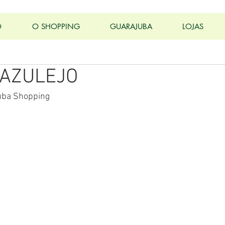
O
O SHOPPING
GUARAJUBA
LOJAS
 AZULEJO
uba Shopping